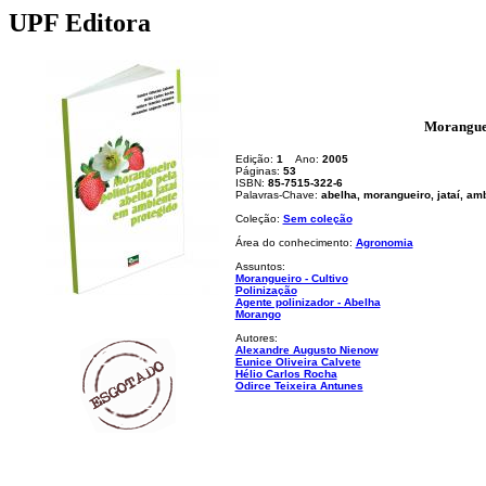
UPF Editora
Moranguei
Edição:
1
Ano:
2005
Páginas:
53
ISBN:
85-7515-322-6
Palavras-Chave:
abelha, morangueiro, jataí, am
Coleção:
Sem coleção
Área do conhecimento:
Agronomia
Assuntos:
Morangueiro - Cultivo
Polinização
Agente polinizador - Abelha
Morango
Autores:
Alexandre Augusto Nienow
Eunice Oliveira Calvete
Hélio Carlos Rocha
Odirce Teixeira Antunes